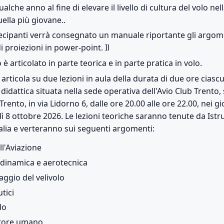
alche anno al fine di elevare il livello di cultura del volo ne
uella più giovane..
artecipanti verrà consegnato un manuale riportante gli argomen
di proiezioni in power-point. Il
è articolato in parte teorica e in parte pratica in volo.
 articola su due lezioni in aula della durata di due ore ciascu
 didattica situata nella sede operativa dell'Avio Club Trento,
rento, in via Lidorno 6, dalle ore 20.00 alle ore 22.00, nei g
ì 8 ottobre 2026. Le lezioni teoriche saranno tenute da Istrut
talia e verteranno sui seguenti argomenti:
ll'Aviazione
rodinamica e aerotecnica
taggio del velivolo
tici
lo
ttore umano