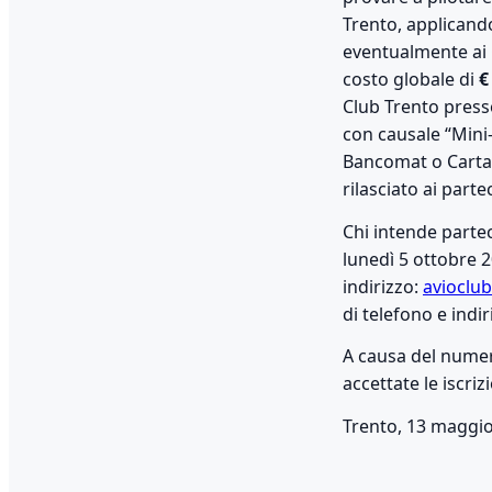
Trento, applicando
eventualmente ai C
costo globale di
€
Club Trento press
con causale “Mini-Cor
Bancomat o Carta d
rilasciato ai part
Chi intende partec
lunedì 5 ottobre 2
indirizzo:
avioclu
di telefono e indi
A causa del numero
accettate le iscriz
Trento, 13 maggi