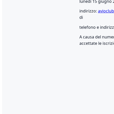
lunedì 15 giugno 
indirizzo:
avioclu
di
telefono e indiri
A causa del numero
accettate le iscriz