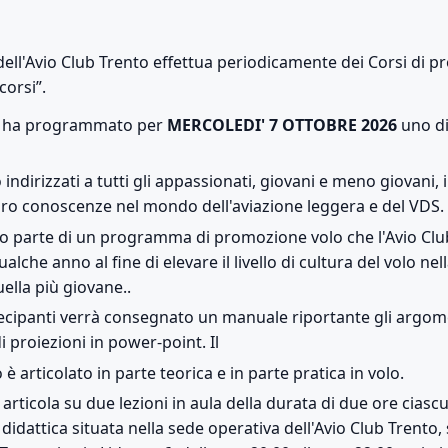
dell'Avio Club Trento effettua periodicamente dei Corsi di 
corsi”.
to ha programmato per
MERCOLEDI' 7 OTTOBRE 2026
uno di
 indirizzati a tutti gli appassionati, giovani e meno giovani, 
oro conoscenze nel mondo dell'aviazione leggera e del VDS.
nno parte di un programma di promozione volo che l'Avio Clu
alche anno al fine di elevare il livello di cultura del volo ne
uella più giovane..
artecipanti verrà consegnato un manuale riportante gli argomen
di proiezioni in power-point. Il
è articolato in parte teorica e in parte pratica in volo.
 articola su due lezioni in aula della durata di due ore ciascu
 didattica situata nella sede operativa dell'Avio Club Trento,