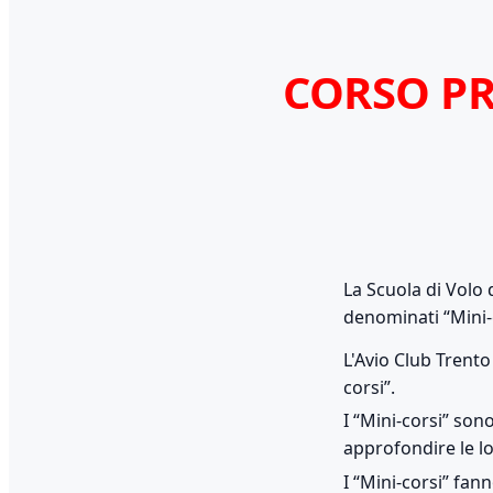
CORSO P
La Scuola di Volo 
denominati “Mini-
L'Avio Club Tren
corsi”.
I “Mini-corsi” sono
approfondire le l
I “Mini-corsi” fa