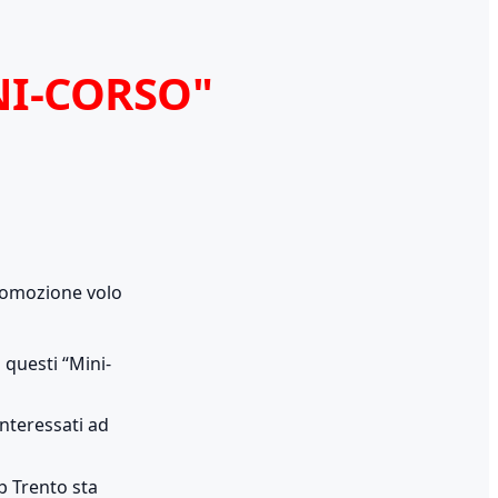
I-CORSO"
promozione volo
 questi “Mini-
interessati ad
b Trento sta