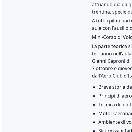
attuando già da qu
trentina, specie q
A tutti i piloti p
aula con l'ausilio 
Mini-Corso di Volo 
La parte teorica si
terranno nell'aula
Gianni Caproni di T
7 ottobre e gioved
dall'Aero Club d'I
Breve storia de
Principi di ae
Tecnica di pilo
Motori aeronau
Ambiente di vo
Sicurezza e fa