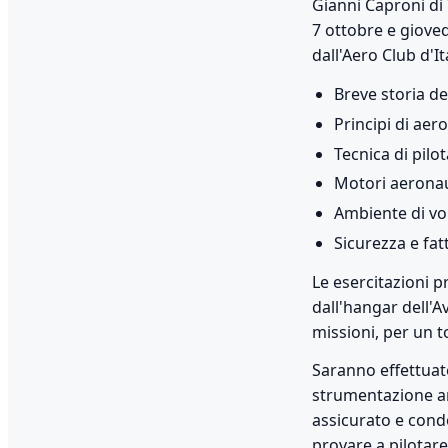
Gianni Caproni di T
7 ottobre e gioved
dall'Aero Club d'I
Breve storia de
Principi di ae
Tecnica di pilo
Motori aeronau
Ambiente di vo
Sicurezza e fa
Le esercitazioni p
dall'hangar dell'A
missioni, per un to
Saranno effettuat
strumentazione an
assicurato e condot
provare a pilotare