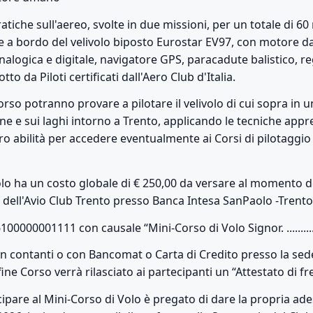
atiche sull'aereo, svolte in due missioni, per un totale di 60 
e a bordo del velivolo biposto Eurostar EV97, con motore da
alogica e digitale, navigatore GPS, paracadute balistico, 
to da Piloti certificati dall'Aero Club d'Italia.
Corso potranno provare a pilotare il velivolo di cui sopra in
e e sui laghi intorno a Trento, applicando le tecniche appre
o abilità per accedere eventualmente ai Corsi di pilotaggio 
olo ha un costo globale di € 250,00 da versare al momento de
o dell'Avio Club Trento presso Banca Intesa SanPaolo -Trento
00001111 con causale “Mini-Corso di Volo Signor. ................
 contanti o con Bancomat o Carta di Credito presso la sede d
fine Corso verrà rilasciato ai partecipanti un “Attestato di f
ipare al Mini-Corso di Volo è pregato di dare la propria ad