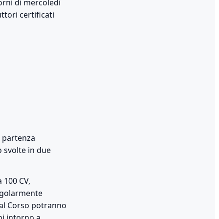
iorni di mercoledì
tori certificati
n partenza
 svolte in due
a 100 CV,
regolarmente
ti al Corso potranno
hi intorno a