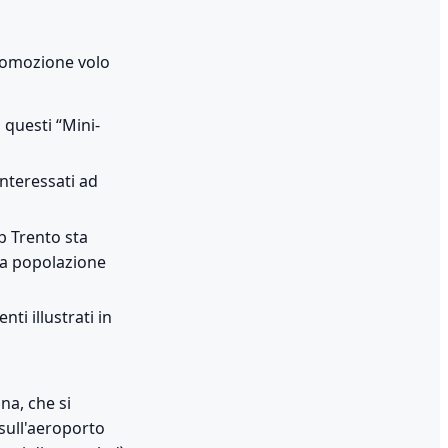
promozione volo
 questi “Mini-
interessati ad
b Trento sta
lla popolazione
ti illustrati in
na, che si
 sull'aeroporto