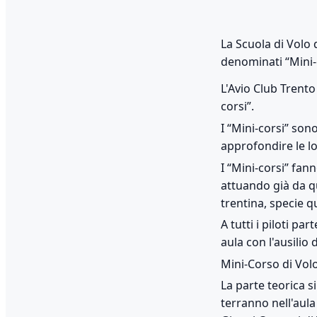
La Scuola di Volo 
denominati “Mini-
L'Avio Club Tren
corsi”.
I “Mini-corsi” sono
approfondire le l
I “Mini-corsi” fa
attuando già da qu
trentina, specie q
A tutti i piloti p
aula con l'ausilio 
Mini-Corso di Volo 
La parte teorica si
terranno nell'aula