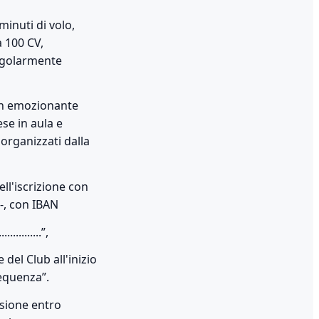
minuti di volo,
 100 CV,
regolarmente
 un emozionante
se in aula e
organizzati dalla
ll'iscrizione con
-, con IBAN
........”,
el Club all'inizio
requenza”.
esione entro