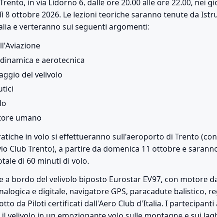
rento, in via Lidorno 6, dalle ore 20.00 alle ore 22.00, nei g
ì 8 ottobre 2026. Le lezioni teoriche saranno tenute da Istrut
talia e verteranno sui seguenti argomenti:
ll'Aviazione
rodinamica e aerotecnica
taggio del velivolo
tici
lo
ttore umano
ratiche in volo si effettueranno sull'aeroporto di Trento (co
vio Club Trento), a partire da domenica 11 ottobre e saranno
tale di 60 minuti di volo.
e a bordo del velivolo biposto Eurostar EV97, con motore d
alogica e digitale, navigatore GPS, paracadute balistico, 
to da Piloti certificati dall'Aero Club d'Italia. I partecipan
 il velivolo in un emozionante volo sulle montagne e sui lag