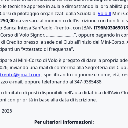
 le tecniche apprese in aula e dimostrando la loro abilità 
orsi di pilotaggio organizzati dalla Scuola di
Volo.Il
Mini-Co
 250,00
da versare al momento dell'iscrizione con bonifico s
o Banca Intesa SanPaolo -Trento-, con IBAN
IT96M03069018
so di Volo Signor. ….....................
”,
oppure pagando in con
i Credito presso la sede del Club all'inizio del Mini-Corso. 
ecipanti un “Attestato di frequenza”.
ipare al Mini-Corso di Volo è pregato di dare la propria ad
026, inviando una mail di conferma alla Segreteria del Club
btrento@gmail.com
, specificando cognome e nome, età, re
rizzo e-mail, oppure telefonando al 347-9385488.
 limitato di posti disponibili nell'aula didattica dell'Avio C
ioni con priorità in base alla data di iscrizione.
o 2026
Per ulteriori informazioni: