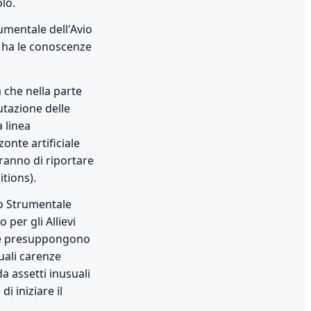
olo.
umentale dell'Avio
 ha le conoscenze
a che nella parte
utazione delle
a linea
onte artificiale
ranno di riportare
itions).
lo Strumentale
 per gli Allievi
ta e presuppongono
uali carenze
da assetti inusuali
i iniziare il