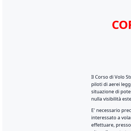
CO
Il Corso di Volo S
piloti di aerei le
situazione di pote
nulla visibilità est
E' necessario prec
interessato a vol
effettuare, press