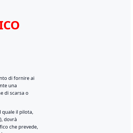
ICO
to di fornire ai
ente una
e di scarsa o
quale il pilota,
), dovrà
fico che prevede,