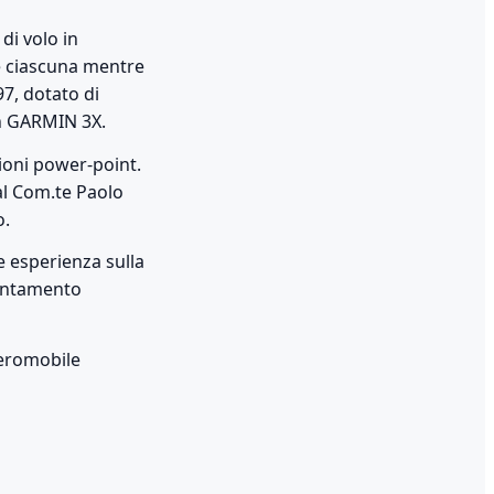
di volo in
re ciascuna mentre
97, dotato di
on GARMIN 3X.
zioni power-point.
al Com.te Paolo
o.
re esperienza sulla
ientamento
aeromobile