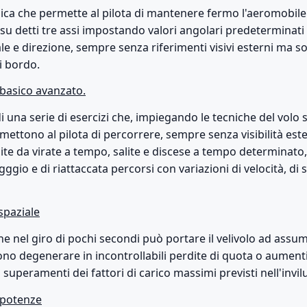
ecnica che permette al pilota di mantenere fermo l'aeromobile 
e su detti tre assi impostando valori angolari predeterminati 
ale e direzione, sempre senza riferimenti visivi esterni ma so
i bordo.
basico avanzato.
di una serie di esercizi che, impiegando le tecniche del volo
rmettono al pilota di percorrere, sempre senza visibilità este
ite da virate a tempo, salite e discese a tempo determinato
gggio e di riattaccata percorsi con variazioni di velocità, di 
spaziale
e nel giro di pochi secondi può portare il velivolo ad assum
no degenerare in incontrollabili perdite di quota o aumenti
 superamenti dei fattori di carico massimi previsti nell'invil
e potenze