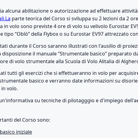
ia alcuna abilitazione o autorizzazione ad effettuare attività 
ali.La
parte teorica del Corso si sviluppa su 2 lezioni da 2 o
ca in volo sono previste 4 ore di volo su velivolo Eurostar EV
ale tipo “Oblò” della Flybox o su Eurostar EV97 attrezzato c
tati durante il Corso saranno illustrati con l'ausilio di proie
 a disposizione il manuale “Strumentale basico” preparato d
tore di volo strumentale alla Scuola di Volo Alitalia di Algher
ti tutti gli esercizi che si effettueranno in volo per acquisi
 strumentale basico e verranno date informazioni su disor
 in volo.
un'informativa su tecniche di pilotagggio e d'impiego dell'
ortanti del Corso sono:
asico iniziale