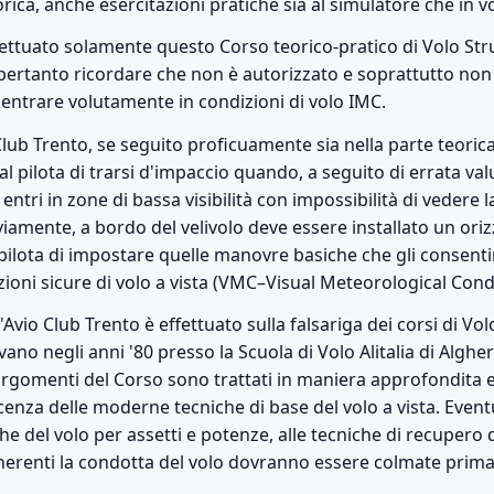
orica, anche esercitazioni pratiche sia al simulatore che in v
ffettuato solamente questo Corso teorico-pratico di Volo Str
pertanto ricordare che non è autorizzato e soprattutto non
 entrare volutamente in condizioni di volo IMC.
 Club Trento, se seguito proficuamente sia nella parte teoric
al pilota di trarsi d'impaccio quando, a seguito di errata val
ntri in zone di bassa visibilità con impossibilità di vedere l
viamente, a bordo del velivolo deve essere installato un orizz
 pilota di impostare quelle manovre basiche che gli consenti
dizioni sicure di volo a vista (VMC–Visual Meteorological Cond
Avio Club Trento è effettuato sulla falsariga dei corsi di Vo
ano negli anni '80 presso la Scuola di Volo Alitalia di Alghero
Gli argomenti del Corso sono trattati in maniera approfondi
nza delle moderne tecniche di base del volo a vista. Event
che del volo per assetti e potenze, alle tecniche di recupero 
nerenti la condotta del volo dovranno essere colmate prima d